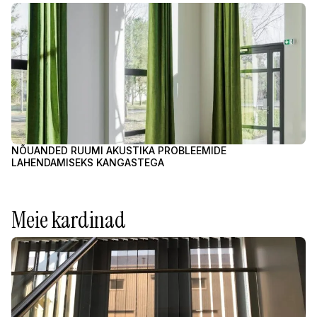
NÕUANDED RUUMI AKUSTIKA PROBLEEMIDE
T
LAHENDAMISEKS KANGASTEGA
H
VA
Meie kardinad