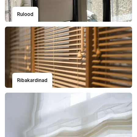
Rulood
Ribakardinad