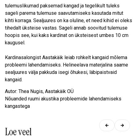
tulemuslikumad paksemad kangad ja tegelikult tuleks
sageli parema tulemuse saavutamiseks kasutada mitut
kihti korraga. Sealjuures on ka oluline, et need kihid ei oleks
tihedalt üksteise vastas. Sageli annab soovitud tulemuse
hoopis see, kui kaks kardinat on üksteisest umbes 10 cm
kaugusel.
Kardinasalongist Aastakäik leiab rohkelt kangaid mõlema
probleemi lahendamiseks. Helineelava materjalina saame
sealjuures välja pakkuda isegi õhukesi, läbipaistvaid
kangaid.
Autor: Thea Nugis, Aastakäik OÜ
Nõuanded ruumi akustika probleemide lahendamiseks
kangastega
Loe veel