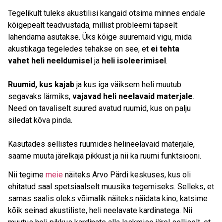
Tegelikult tuleks akustilisi kangaid otsima minnes endale
kõigepealt teadvustada, millist probleemi täpselt
lahendama asutakse. Üks kõige suuremaid vigu, mida
akustikaga tegeledes tehakse on see, et
ei tehta
vahet
heli neeldumisel
ja
heli isoleerimisel
.
Ruumid, kus kajab
ja kus iga väiksem heli muutub
segavaks lärmiks,
vajavad heli neelavaid materjale
.
Need on tavaliselt suured avatud ruumid, kus on palju
siledat kõva pinda.
Kasutades sellistes ruumides helineelavaid materjale,
saame muuta järelkaja pikkust ja nii ka ruumi funktsiooni.
Nii tegime
meie
näiteks Arvo Pärdi keskuses, kus oli
ehitatud saal spetsiaalselt muusika tegemiseks. Selleks, et
samas saalis oleks võimalik näiteks näidata kino, katsime
kõik seinad akustiliste, heli neelavate kardinatega. Nii