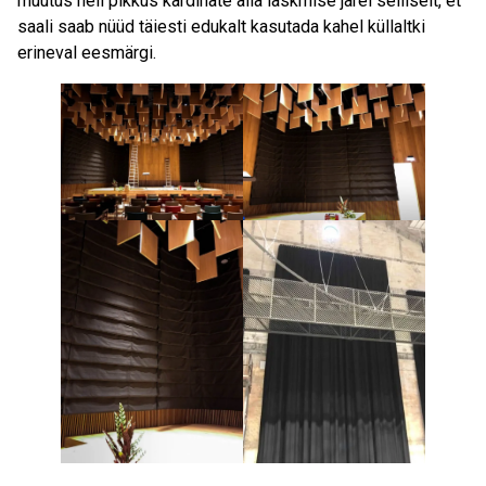
muutus heli pikkus kardinate alla laskmise järel selliselt, et
saali saab nüüd täiesti edukalt kasutada kahel küllaltki
erineval eesmärgi.