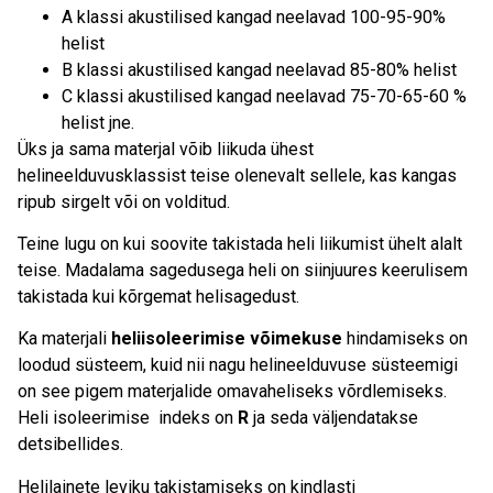
A klassi akustilised kangad neelavad 100-95-90%
helist
B klassi akustilised kangad neelavad 85-80% helist
C klassi akustilised kangad neelavad 75-70-65-60 %
helist jne.
Üks ja sama materjal võib liikuda ühest
helineelduvusklassist teise olenevalt sellele, kas kangas
ripub sirgelt või on volditud.
Teine lugu on kui soovite takistada heli liikumist ühelt alalt
teise. Madalama sagedusega heli on siinjuures keerulisem
takistada kui kõrgemat helisagedust.
Ka materjali
heliisoleerimise võimekuse
hindamiseks on
loodud süsteem, kuid nii nagu helineelduvuse süsteemigi
on see pigem materjalide omavaheliseks võrdlemiseks.
Heli isoleerimise indeks on
R
ja seda väljendatakse
detsibellides.
Helilainete leviku takistamiseks on kindlasti