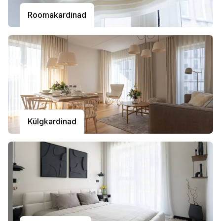
Roomakardinad
Külgkardinad