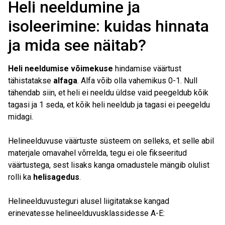
Heli neeldumine ja
isoleerimine: kuidas hinnata
ja mida see näitab?
Heli neeldumise võimekuse
hindamise väärtust
tähistatakse
alfaga
. Alfa võib olla vahemikus 0-1. Null
tähendab siin, et heli ei neeldu üldse vaid peegeldub kõik
tagasi ja 1 seda, et kõik heli neeldub ja tagasi ei peegeldu
midagi.
Helineelduvuse väärtuste süsteem on selleks, et selle abil
materjale omavahel võrrelda, tegu ei ole fikseeritud
väärtustega, sest lisaks kanga omadustele mängib olulist
rolli ka
helisagedus
.
Helineelduvusteguri alusel liigitatakse kangad
erinevatesse helineelduvusklassidesse A-E: