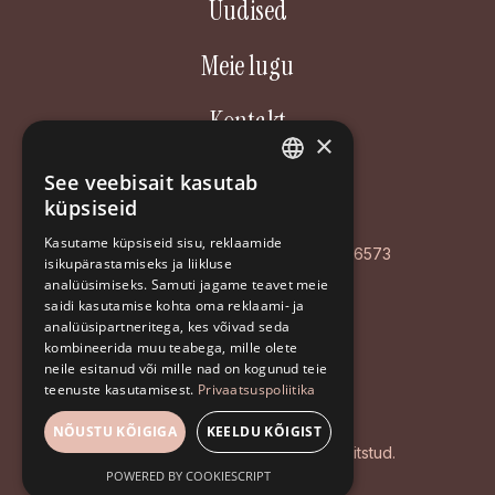
Uudised
Meie lugu
Kontakt
×
Aastakäik OÜ
See veebisait kasutab
ESTONIAN
küpsiseid
Poordi 3, 10156 Tallinn
ENGLISH
Kasutame küpsiseid sisu, reklaamide
AS LHV Pank: EE127700771008596573
isikupärastamiseks ja liikluse
RUSSIAN
analüüsimiseks. Samuti jagame teavet meie
Registrikood: EE102126468
saidi kasutamise kohta oma reklaami- ja
analüüsipartneritega, kes võivad seda
+372 5194 9639
kombineerida muu teabega, mille olete
info@aastakaik.ee
neile esitanud või mille nad on kogunud teie
teenuste kasutamisest.
Privaatsuspoliitika
Privaatsuspoliitika
NÕUSTU KÕIGIGA
KEELDU KÕIGIST
© 2026 Aastakäik. Kõik õigused kaitstud.
POWERED BY COOKIESCRIPT