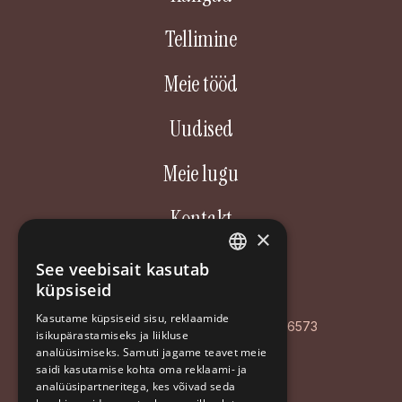
Tellimine
Meie tööd
Uudised
Meie lugu
Kontakt
×
Aastakäik OÜ
See veebisait kasutab
ESTONIAN
küpsiseid
Poordi 3, 10156 Tallinn
ENGLISH
Kasutame küpsiseid sisu, reklaamide
AS LHV Pank: EE127700771008596573
isikupärastamiseks ja liikluse
RUSSIAN
analüüsimiseks. Samuti jagame teavet meie
Registrikood: EE102126468
saidi kasutamise kohta oma reklaami- ja
analüüsipartneritega, kes võivad seda
+372 5194 9639