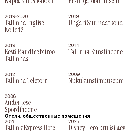
Rapla Muusikakool
Eesti Ajaloomuuseum
2019-2020
2019
Tallinna Inglise
Ungari Suursaatkond
Kolledž
2019
2014
Eesti Raudtee büroo
Tallinna Kunstihoone
Tallinnas
2012
2009
Tallinna Teletorn
Nukukunstimuuseum
2008
Audentese
Spordihoone
Отели, общественные помещения
2026
2025
Tallink Express Hotel
Disney Hero kruiisilaev