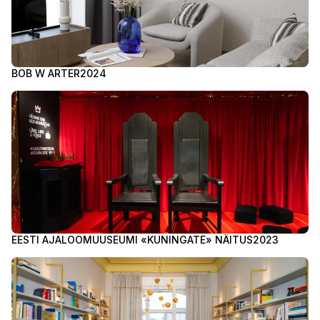
BOB W ARTER
2024
EESTI AJALOOMUUSEUMI «KUNINGATE» NÄITUS
2023