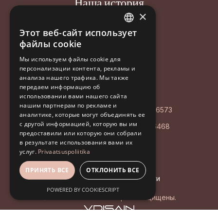
Наша история
×
Новости
Этот веб-сайт использует
ESTONIAN
файлы cookie
Контакт
ENGLISH
Мы используем файлы cookie для
персонализации контента, рекламы и
RUSSIAN
Aastakäik OÜ
анализа нашего трафика. Мы также
передаем информацию об
Poordi 3, 10156 Tallinn
использовании вами нашего сайта
нашим партнерам по рекламе и
AS LHV Pank: EE127700771008596573
аналитике, которые могут объединять ее
с другой информацией, которую вы им
Регистрационный код: EE102126468
предоставили или которую они собрали
в результате использования вами их
+372 5194 9639
услуг.
Privaatsuspoliitika
info@aastakaik.ee
ПРИНЯТЬ ВСЕ
ОТКЛОНИТЬ ВСЕ
Политика конфиденциальности
POWERED BY COOKIESCRIPT
© 2026 Aastakäik. Все права защищены.