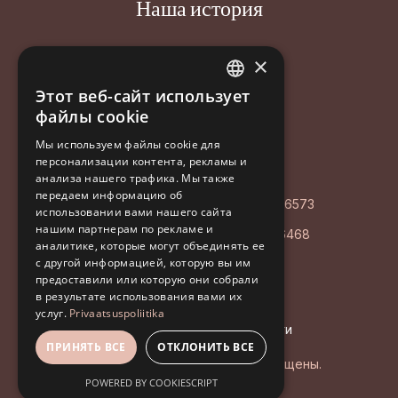
Наша история
Новости
×
Контакт
Этот веб-сайт использует
ESTONIAN
файлы cookie
ENGLISH
Aastakäik OÜ
Мы используем файлы cookie для
персонализации контента, рекламы и
RUSSIAN
Poordi 3, 10156 Tallinn
анализа нашего трафика. Мы также
передаем информацию об
AS LHV Pank: EE127700771008596573
использовании вами нашего сайта
нашим партнерам по рекламе и
Регистрационный код: EE102126468
аналитике, которые могут объединять ее
с другой информацией, которую вы им
+372 5194 9639
предоставили или которую они собрали
info@aastakaik.ee
в результате использования вами их
услуг.
Privaatsuspoliitika
Политика конфиденциальности
ПРИНЯТЬ ВСЕ
ОТКЛОНИТЬ ВСЕ
© 2026 Aastakäik. Все права защищены.
POWERED BY COOKIESCRIPT